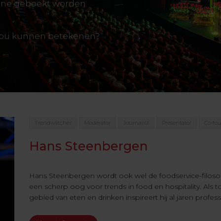
line geboekt worden.
 jou kunnen betekenen?
Trendwatcher
Moderator
Journalist
Presentator
Co-fou
Hans Steenbergen
Hans Steenbergen wordt ook wel de foodservice-filoso
een scherp oog voor trends in food en hospitality. Al
gebied van eten en drinken inspireert hij al jaren professi