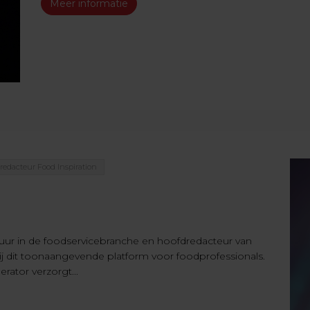
Meer informatie
redacteur Food Inspiration
uur in de foodservicebranche en hoofdredacteur van
bij dit toonaangevende platform voor foodprofessionals.
rator verzorgt...