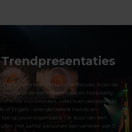
n Trendpresentaties
Christophe Maes, Maaike de Reuver, Arjan de
inkijkje in de wereld van food en hospitality.
irerende voorbeelden, video's en verrassende
ds of Engels - over de laatste trends en
 toe op jouw organisatie. De duur van een
nuten. Het aantal personen kan variëren van 5 -