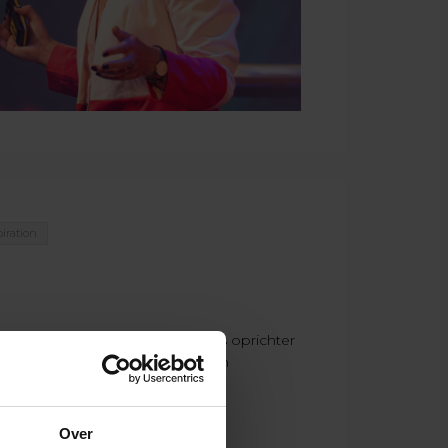
iration
ndse foodservicebranche. Hij is oprichter
isatie in de foodservicesector in
tiebureau...
Over