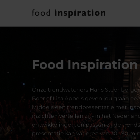
Food Inspiratio
Onze trendwatchers Hans Steenbergen, 
Boer of Lisa Appels geven jou graag een 
Middels een trendpresentatie met insp
inzichten vertellen zij - in het Nederlan
ontwikkelingen. en passen zij de trends
presentatie kan variëren van 30 - 90 mi