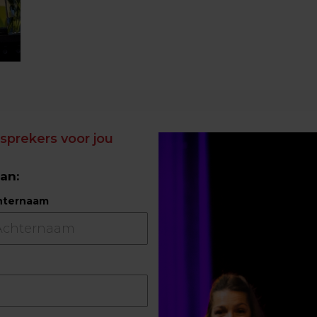
prekers voor jou
aan:
hternaam