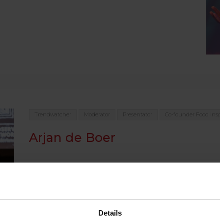
Trendwatcher
Moderator
Presentator
Co-founder Food Insp
Arjan de Boer
Arjan de Boer is een gerenommeerd figuur in de Nederla
van Foodservice Network, de belangrijkste netwerkorgan
Nederland en België, en mede-eigenaar van communica
Details
Meer informatie