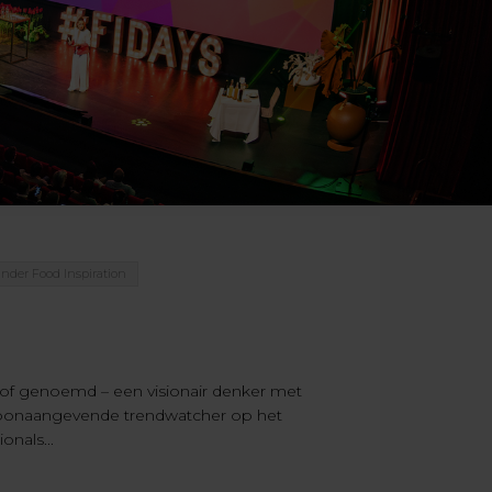
nder Food Inspiration
of genoemd – een visionair denker met
s toonaangevende trendwatcher op het
onals...