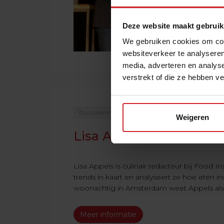
Deze website maakt gebruik
We gebruiken cookies om cont
websiteverkeer te analyseren
media, adverteren en analys
verstrekt of die ze hebben v
Duurzaamheid
Chefs
Gastronomie
Weigeren
Lisa Appels
Lisa Appels is culinair redacteur bij Food I
trends in kaart en analyseert ze hoe eten i
woonachtig in Amsterdam weet Appels als 
Meer informatie